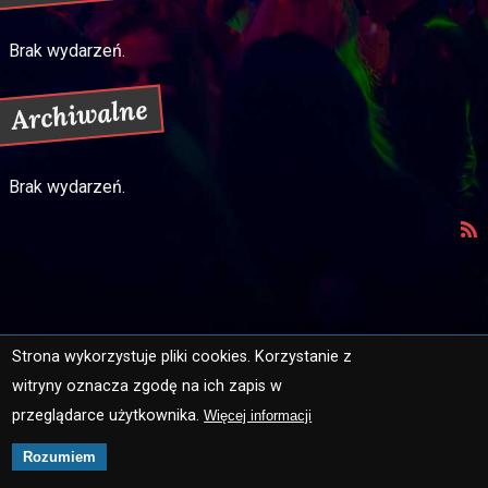
Brak wydarzeń.
Archiwalne
Brak wydarzeń.
Strona wykorzystuje pliki cookies. Korzystanie z
witryny oznacza zgodę na ich zapis w
Strona główna
Mapa strony
przeglądarce użytkownika.
Więcej informacji
Ochrona danych osobowych
Kontakt
Rozumiem