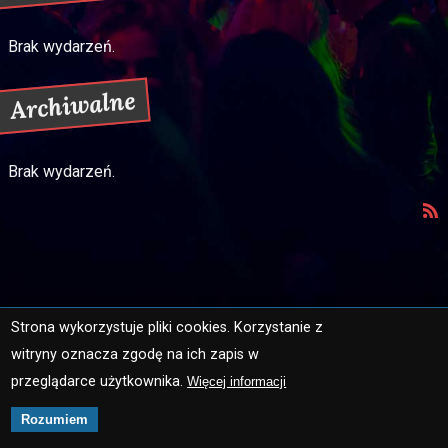
Brak wydarzeń.
Archiwalne
Brak wydarzeń.
Strona wykorzystuje pliki cookies. Korzystanie z
witryny oznacza zgodę na ich zapis w
Strona główna
Mapa strony
przeglądarce użytkownika.
Więcej informacji
Ochrona danych osobowych
Kontakt
Rozumiem