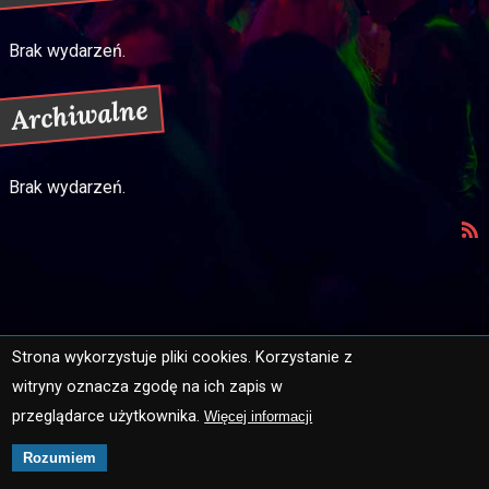
Brak wydarzeń.
Archiwalne
Brak wydarzeń.
Strona wykorzystuje pliki cookies. Korzystanie z
witryny oznacza zgodę na ich zapis w
Strona główna
Mapa strony
przeglądarce użytkownika.
Więcej informacji
Ochrona danych osobowych
Kontakt
Rozumiem