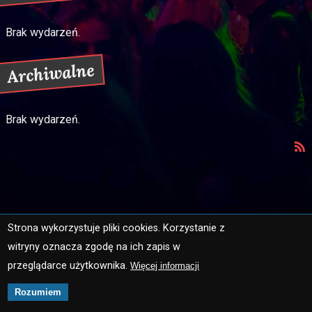
Brak wydarzeń.
Archiwalne
Brak wydarzeń.
Strona wykorzystuje pliki cookies. Korzystanie z
witryny oznacza zgodę na ich zapis w
Strona główna
Mapa strony
przeglądarce użytkownika.
Więcej informacji
Ochrona danych osobowych
Kontakt
Rozumiem