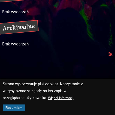
Brak wydarzeń.
Archiwalne
Brak wydarzeń.
Strona wykorzystuje pliki cookies. Korzystanie z
witryny oznacza zgodę na ich zapis w
Strona główna
Mapa strony
przeglądarce użytkownika.
Więcej informacji
Ochrona danych osobowych
Kontakt
Rozumiem